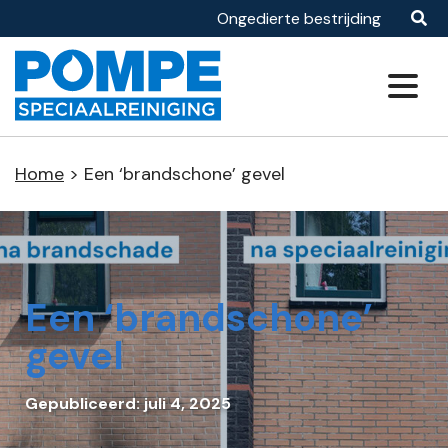
Ongedierte bestrijding
reiniging
itaire diensten
en
Specialisaties
Graffiti schoonmaak
- en gevelonderhoud
Home
>
Een ‘brandschone’ gevel
Osmosewater tappunt 24/7
raanneming
alistische reiniging
Een ‘brandschone’
gevel
Gepubliceerd: juli 4, 2025