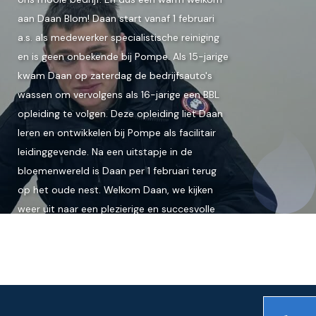
aan Daan Blom! Daan start vanaf 1 februari
a.s. als medewerker specialistische reiniging
en is geen onbekende bij Pompe. Als 15-jarige
kwam Daan op zaterdag de bedrijfsauto's
wassen om vervolgens als 16-jarige een BBL
opleiding te volgen. Deze opleiding liet Daan
leren en ontwikkelen bij Pompe als facilitair
leidinggevende. Na een uitstapje in de
bloemenwereld is Daan per 1 februari terug
op het oude nest. Welkom Daan, we kijken
weer uit naar een plezierige en succesvolle
samenwerking!