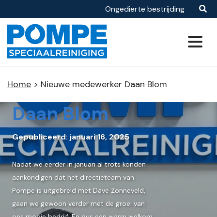
Ongedierte bestrijding
reiniging
itaire diensten
en
Specialisaties
Graffiti schoonmaak
- en gevelonderhoud
Home
>
Nieuwe medewerker Daan Blom
Nieuwe medewerker
Osmosewater tappunt 24/7
raanneming
Daan Blom
alistische reiniging
Gepubliceerd: januari 16, 2025
Nadat we eerder in januari al trots konden
aankondigen dat het directieteam van
Pompe is uitgebreid met Dave Zonneveld,
gaan we gewoon verder met de groei van
ons mooie bedrijf. En dus een warm welkom